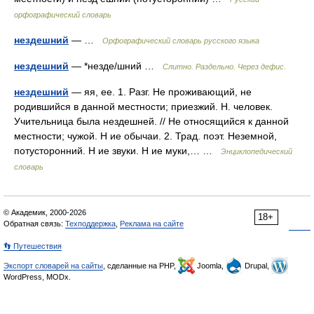
орфографический словарь
нездешний
— …
Орфографический словарь русского языка
нездешний
— *незде/шний …
Слитно. Раздельно. Через дефис.
нездешний
— яя, ее. 1. Разг. Не проживающий, не
родившийся в данной местности; приезжий. Н. человек.
Учительница была нездешней. // Не относящийся к данной
местности; чужой. Н ие обычаи. 2. Трад. поэт. Неземной,
потусторонний. Н ие звуки. Н ие муки,… …
Энциклопедический
словарь
© Академик, 2000-2026
18+
Обратная связь:
Техподдержка
,
Реклама на сайте
👣 Путешествия
Экспорт словарей на сайты
, сделанные на PHP,
Joomla,
Drupal,
WordPress, MODx.