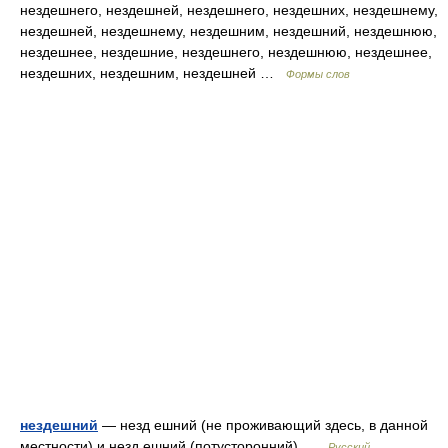
нездешнего, нездешней, нездешнего, нездешних, нездешнему,
нездешней, нездешнему, нездешним, нездешний, нездешнюю,
нездешнее, нездешние, нездешнего, нездешнюю, нездешнее,
нездешних, нездешним, нездешней …
Формы слов
нездешний
— незд ешний (не проживающий здесь, в данной
местности) и незд ешний (потусторонний) …
Русский