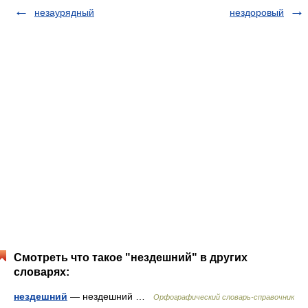
незаурядный
нездоровый
Смотреть что такое "нездешний" в других
словарях:
нездешний
— нездешний …
Орфографический словарь-справочник