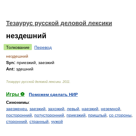
Тезаурус русской деловой лексики
нездешний
Толкование
Перевод
нездешний
Syn:
приезжий, заезжий
Ant:
здешний
Тезаурус русской деловой лексики
.
2011
.
Игры ⚽
Поможем сделать НИР
Синонимы
:
заезженец
,
заезжий
,
захожий
,
левый
,
наезжий
,
неземной
,
посторонний
,
потусторонний
,
приезжий
,
пришлый
,
со стороны
,
сторонний
,
странный
,
чужой